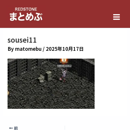
内
Main
容
Men
を
ス
キ
sousei11
ッ
By
matomebu
/
2025年10月17日
プ
前