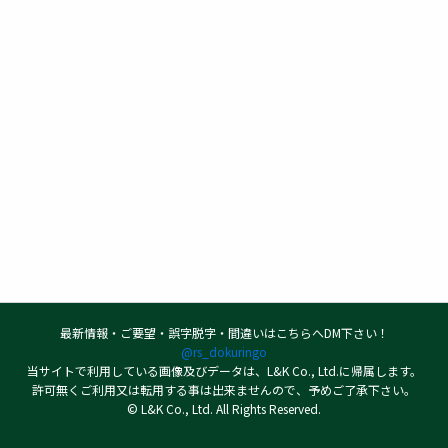
最新情報・ご要望・誤字脱字・間違いはこちらへDM下さい！
@rs_dokuringo
当サイトで利用している画像及びデータは、L&K Co., Ltd.に帰属します。
許可無くご利用又は転用する事は出来ませんので、予めご了承下さい。
© L&K Co., Ltd. All Rights Reserved.