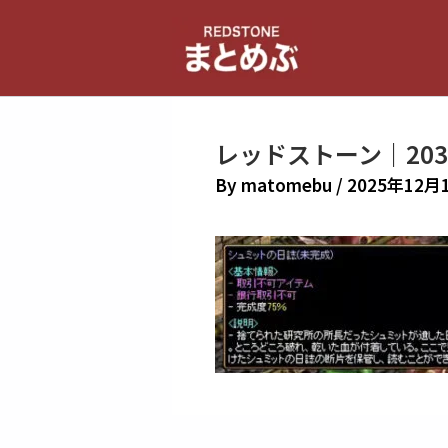
内
容
を
ス
キ
レッドストーン｜20
ッ
プ
By
matomebu
/
2025年12月