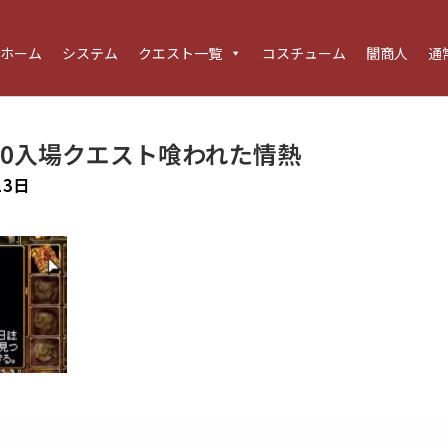
ホーム
システム
クエスト一覧
コスチューム
闇商人
通
30入場クエスト喰われた情熱
13日