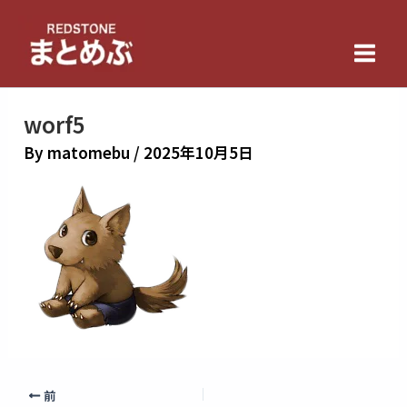
内
Main
容
Men
を
ス
キ
worf5
ッ
By
matomebu
/
2025年10月5日
プ
前