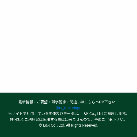
最新情報・ご要望・誤字脱字・間違いはこちらへDM下さい！
@rs_dokuringo
当サイトで利用している画像及びデータは、L&K Co., Ltd.に帰属します。
許可無くご利用又は転用する事は出来ませんので、予めご了承下さい。
© L&K Co., Ltd. All Rights Reserved.