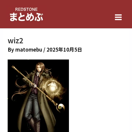
内
Main
容
Men
を
ス
キ
wiz2
ッ
By
matomebu
/
2025年10月5日
プ