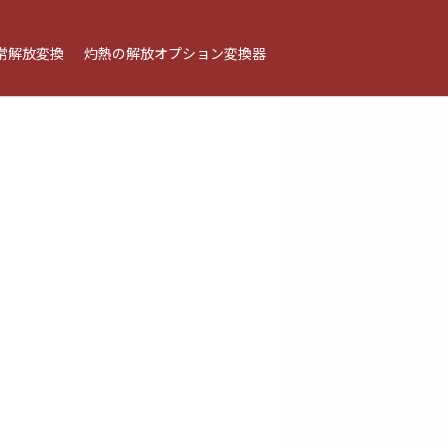
常解放変換
灼熱の解放オプション変換器