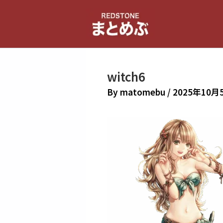
内
容
を
ス
キ
witch6
ッ
プ
By
matomebu
/
2025年10月