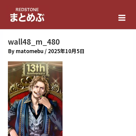
内
Main
容
Men
を
ス
キ
wall48_m_480
ッ
By
matomebu
/
2025年10月5日
プ