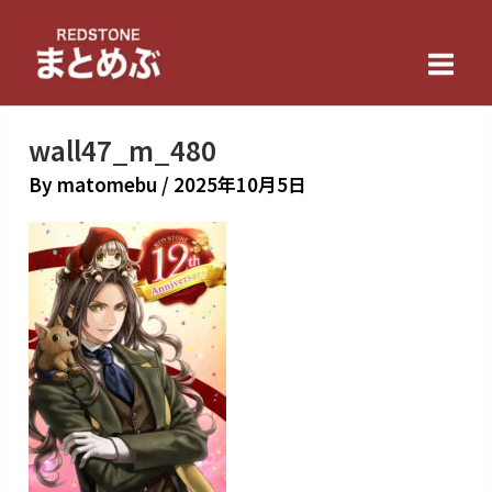
内
Main
容
Men
を
ス
キ
wall47_m_480
ッ
By
matomebu
/
2025年10月5日
プ