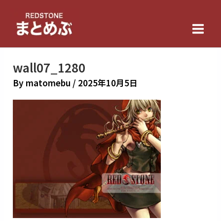
内
Main
容
Men
を
ス
キ
wall07_1280
ッ
By
matomebu
/
2025年10月5日
プ