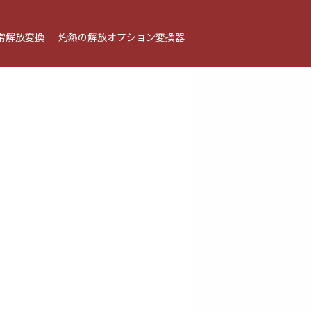
常解放変換
灼熱の解放オプション変換器