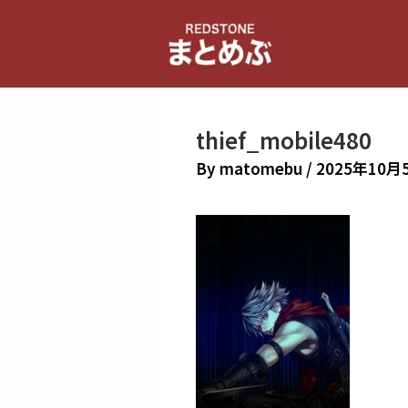
内
容
を
ス
キ
thief_mobile480
ッ
プ
By
matomebu
/
2025年10月