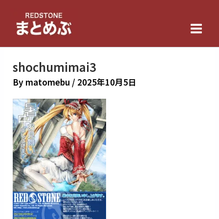
内
Main
容
Men
を
ス
キ
shochumimai3
ッ
By
matomebu
/
2025年10月5日
プ