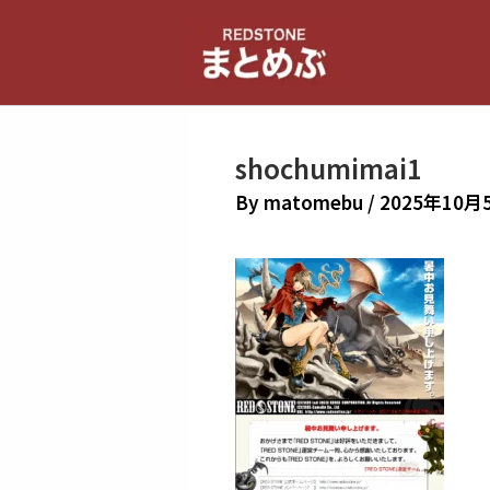
内
容
を
ス
キ
shochumimai1
ッ
プ
By
matomebu
/
2025年10月