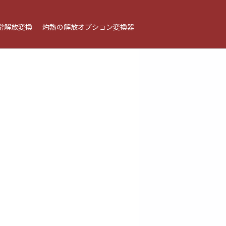
常解放変換
灼熱の解放オプション変換器