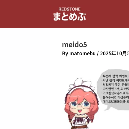
内
容
を
ス
キ
meido5
ッ
プ
By
matomebu
/
2025年10月