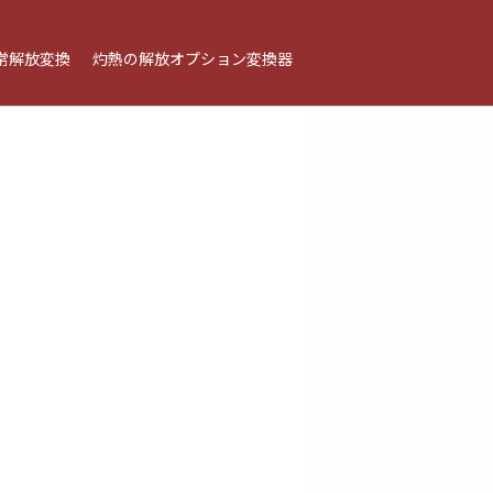
常解放変換
灼熱の解放オプション変換器