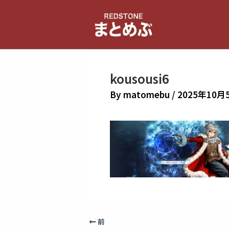
内
容
を
ス
キ
kousousi6
ッ
プ
By
matomebu
/
2025年10月
前