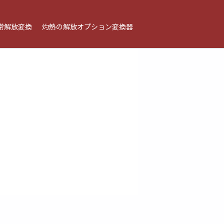
常解放変換
灼熱の解放オプション変換器