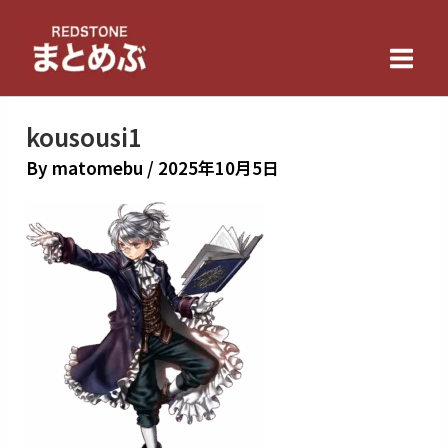
内
Main
容
Men
を
ス
キ
kousousi1
ッ
By
matomebu
/
2025年10月5日
プ