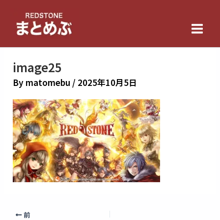
内
Main
容
Men
を
ス
キ
image25
ッ
By
matomebu
/
2025年10月5日
プ
前