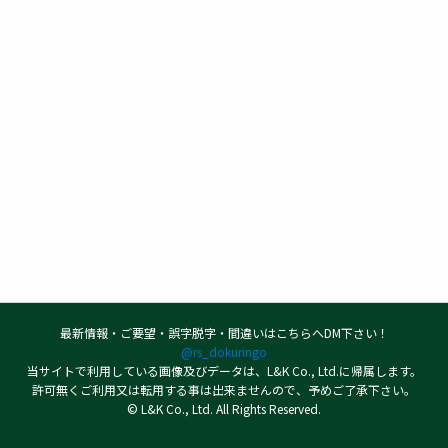
最新情報・ご要望・誤字脱字・間違いはこちらへDM下さい！
@rs_dokuringo
当サイトで利用している画像及びデータは、L&K Co., Ltd.に帰属します。
許可無くご利用又は転用する事は出来ませんので、予めご了承下さい。
© L&K Co., Ltd. All Rights Reserved.