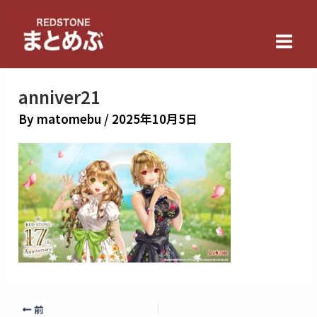
内
Main
容
Men
を
ス
キ
anniver21
ッ
By
matomebu
/
2025年10月5日
プ
前