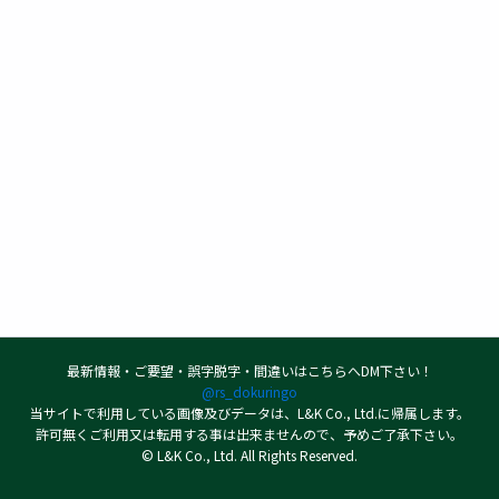
最新情報・ご要望・誤字脱字・間違いはこちらへDM下さい！
@rs_dokuringo
当サイトで利用している画像及びデータは、L&K Co., Ltd.に帰属します。
許可無くご利用又は転用する事は出来ませんので、予めご了承下さい。
© L&K Co., Ltd. All Rights Reserved.