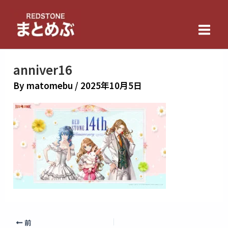
内
Main
容
Men
を
ス
キ
anniver16
ッ
By
matomebu
/
2025年10月5日
プ
前