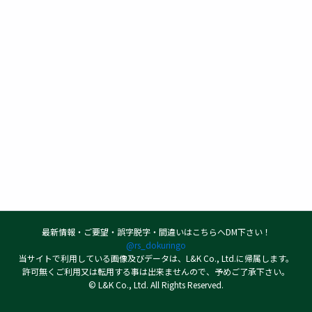
最新情報・ご要望・誤字脱字・間違いはこちらへDM下さい！
@rs_dokuringo
当サイトで利用している画像及びデータは、L&K Co., Ltd.に帰属します。
許可無くご利用又は転用する事は出来ませんので、予めご了承下さい。
© L&K Co., Ltd. All Rights Reserved.