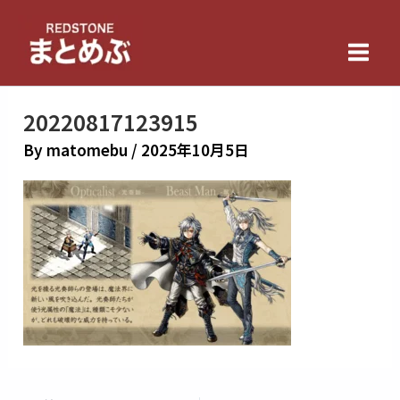
内
Main
容
Men
を
ス
キ
20220817123915
ッ
By
matomebu
/
2025年10月5日
プ