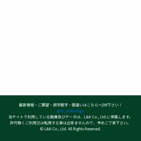
最新情報・ご要望・誤字脱字・間違いはこちらへDM下さい！
@rs_dokuringo
当サイトで利用している画像及びデータは、L&K Co., Ltd.に帰属します。
許可無くご利用又は転用する事は出来ませんので、予めご了承下さい。
© L&K Co., Ltd. All Rights Reserved.