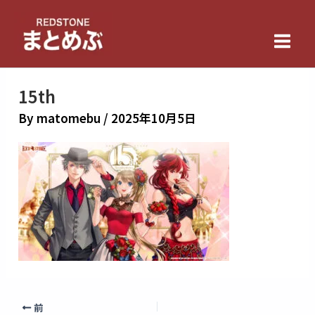
内
Main
容
Men
を
ス
キ
15th
ッ
By
matomebu
/
2025年10月5日
プ
前