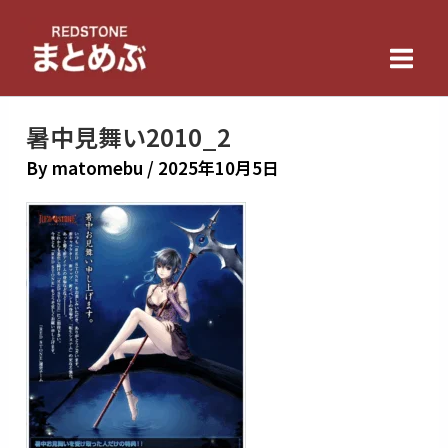
内
Main
容
Men
を
ス
キ
暑中見舞い2010_2
ッ
By
matomebu
/
2025年10月5日
プ