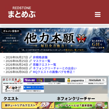
内
Main
容
を
Men
ス
キ
ッ
プ
・2026年06月27日
非規格装備
・2026年06月25日
マスクエ一覧
・2026年06月24日
恩寵クエスト一覧
・2026年06月08日
ネフォンクリーチャーとの出会い
・2026年06月06日
MQクエストの画像バグを修正！