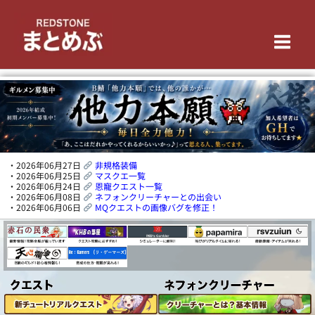
内
Main
容
を
Men
ス
キ
ッ
プ
・2026年06月27日
非規格装備
・2026年06月25日
マスクエ一覧
・2026年06月24日
恩寵クエスト一覧
・2026年06月08日
ネフォンクリーチャーとの出会い
・2026年06月06日
MQクエストの画像バグを修正！