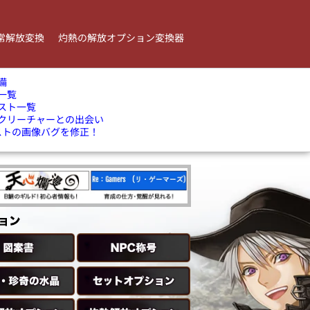
常解放変換
灼熱の解放オプション変換器
備
一覧
スト一覧
クリーチャーとの出会い
ストの画像バグを修正！