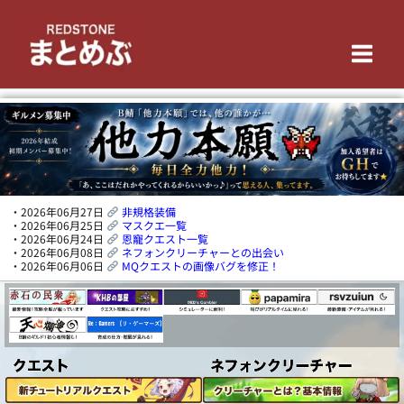
内
Main
容
を
Men
ス
キ
ッ
プ
・2026年06月27日
非規格装備
・2026年06月25日
マスクエ一覧
・2026年06月24日
恩寵クエスト一覧
・2026年06月08日
ネフォンクリーチャーとの出会い
・2026年06月06日
MQクエストの画像バグを修正！