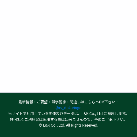
最新情報・ご要望・誤字脱字・間違いはこちらへDM下さい！
@rs_dokuringo
当サイトで利用している画像及びデータは、L&K Co., Ltd.に帰属します。
許可無くご利用又は転用する事は出来ませんので、予めご了承下さい。
© L&K Co., Ltd. All Rights Reserved.