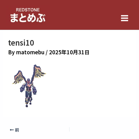
内
Main
容
Men
を
ス
キ
tensi10
ッ
By
matomebu
/
2025年10月31日
プ
前