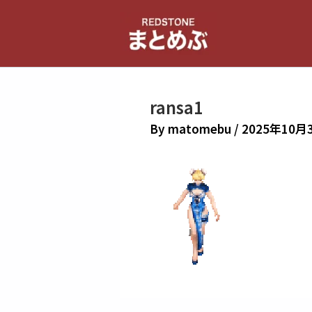
内
容
を
ス
キ
ransa1
ッ
プ
By
matomebu
/
2025年10月