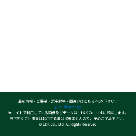
最新情報・ご要望・誤字脱字・間違いはこちらへDM下さい！
@rs_dokuringo
当サイトで利用している画像及びデータは、L&K Co., Ltd.に帰属します。
許可無くご利用又は転用する事は出来ませんので、予めご了承下さい。
© L&K Co., Ltd. All Rights Reserved.