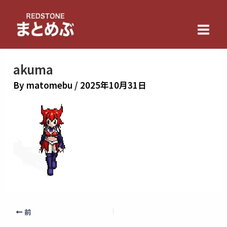
内
Main
容
Men
を
ス
キ
akuma
ッ
By
matomebu
/
2025年10月31日
プ
前