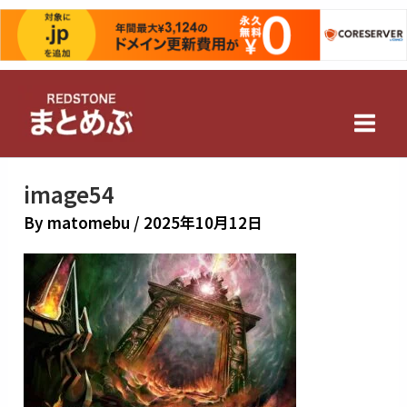
内
容
を
Main
ス
キ
Men
ッ
プ
image54
By
matomebu
/
2025年10月12日