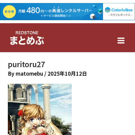
内
容
を
Main
ス
キ
Men
ッ
プ
puritoru27
By
matomebu
/
2025年10月12日