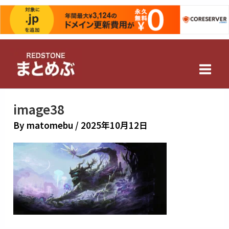
内
容
を
Main
ス
キ
Men
ッ
プ
image38
By
matomebu
/
2025年10月12日