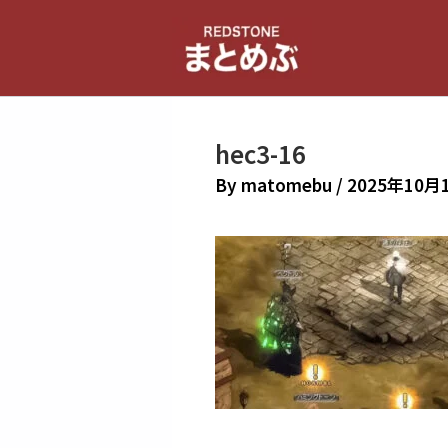
内
容
を
ス
キ
hec3-16
ッ
プ
By
matomebu
/
2025年10月